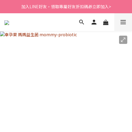
新會員送$200購物金⭐會員消費筆筆回饋1%紅利購物金
加入LINE好友，領取專屬好友折扣碼🎁立即加入>
新會員送$200購物金⭐會員消費筆筆回饋1%紅利購物金