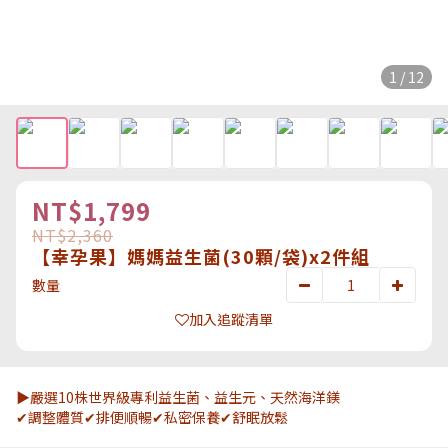
1 / 12
NT$1,799
NT$2,360
【幸孕果】媽媽益生菌(30顆/袋)x2件組
數量
加入追蹤清單
▶嚴選10株世界級專利益生菌、益生元、天然海洋鎂
✔調整體質✔排便順暢✔私密保養✔舒眠放鬆