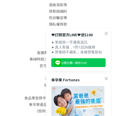
退換貨政策
條款與細則
防詐騙宣導
隱私權條款
❤️訂閱官方LINE❤️送$100
聯絡我們
►掌握第一手優惠資訊
►真人客服，1對1諮詢服務
►營養師不藏私，各種營養新知
客服專線 / (04)2568-0800
專線時間 / 09:00-18:00 (週二~週六)
立即訂閱✨現折$100
官方LINE / @fortunes
幸孕果有限公司
幸孕果 Fortunes
統編：94081477
食品業登錄字號：B-194081477-00000-9
幸孕果產品已投保五千萬產品責任險
(投保金額不等同理賠金額)