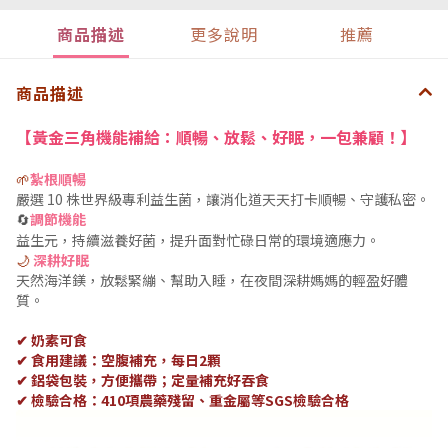
商品描述
更多說明
推薦
商品描述
【
黃金三角機能補給：順暢、放鬆、好眠，一包兼顧！
】
🌱
紮根順暢
嚴選 10 株世界級專利益生菌，讓消化道天天打卡順暢、守護私密。
調節機能
🔄
益生元，持續滋養好菌，提升面對忙碌日常的環境適應力。
🌙
深耕好眠
天然海洋鎂，放鬆緊繃、幫助入睡，在夜間深耕媽媽的輕盈好體
質。
✔ 奶素可食
✔ 食用建議：空腹補充，每日2顆
✔
鋁袋包裝，方便攜帶；
定量補充好吞食
✔ 檢驗合格：410項農藥殘留、重金屬等
SGS
檢驗合格