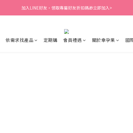
1
2
1
8
1
1
6
8
3
1
3
3
4
3
3
3
8
0
1
:
0
7
:
0
0
:
5
7
加入LINE好友，領取專屬好友折扣碼🎁立即加入>
脂、藻油❤️滿額贈LINE點數
2
0
2
下單再贈
2
3
2
9
2
2
7
9
日
時
分
秒
0
6
4
6
1
1
1
2
1
8
1
1
6
8
5
3
5
0
0
0
1
:
0
7
:
0
0
:
5
7
脂、藻油❤️滿額贈LINE點數
下單再贈
4
2
4
日
時
分
秒
0
6
4
6
3
1
3
5
3
5
2
0
2
依需求找產品
定期購
會員禮遇
關於幸孕果
國
4
2
4
1
1
3
1
3
0
0
2
0
2
1
1
0
0