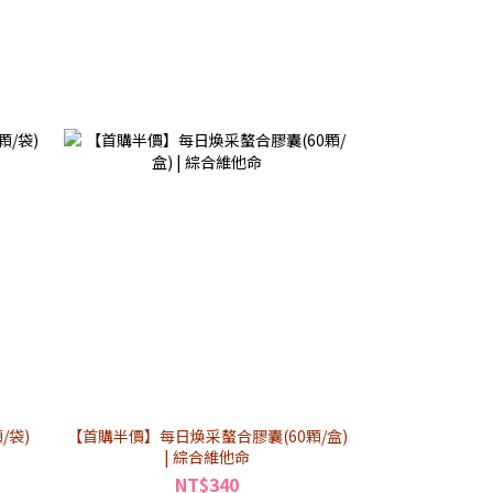
/袋)
【首購半價】每日煥采螯合膠囊(60顆/盒)
【首購半價】
| 綜合維他命
NT$340