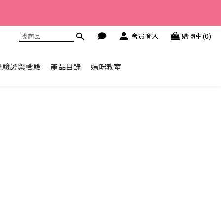
體驗組>
會員登入
購物車(0)
體驗組>
際驗證與檢驗
產品目錄
媽咪教室