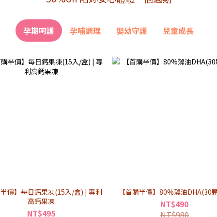
孕期呵護
孕哺調理
嬰幼守護
兒童成長
半價】每日鈣果凍(15入/盒) | 專利
【首購半價】80%藻油DHA(30顆
高鈣果凍
NT$490
NT$495
NT$980