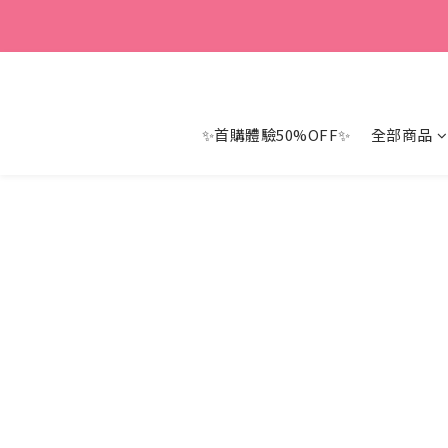
D3、卵磷
D3、卵磷
✨首購體驗50%OFF✨
全部商品