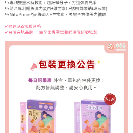
↪︎專利雙重水解技術，超細微分子，打造彈潤光采
↪︎結合專利鰹魚彈力蛋白+維生素C+透明質酸鈉(玻尿酸)
↪︎MitoPrime®麥角硫因+生物素，喚醒全方位美力循環
✔通過SGS檢驗合格
✔台灣在地品牌 — 幸孕果專業營養師團隊研發監製