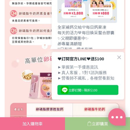
全家補鈣交給💜每日鈣果凍
每天的活力🤎每日煥采螯合膠囊
✨父親節優惠中✨
🎁專屬滿額贈
‼️只有這一檔才有唷
❤️訂閱官方LINE❤️送$100
►掌握第一手優惠資訊
►真人客服，1對1諮詢服務
►營養師不藏私，各種營養新知
立即訂閱✨現折$100
加入購物車
立即購買