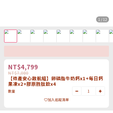
1 / 12
NT$4,799
NT$7,080
【待產安心啟航組】卵磷脂牛奶鈣x1+每日鈣
果凍x2+膠原胜肽飲x4
數量
加入追蹤清單