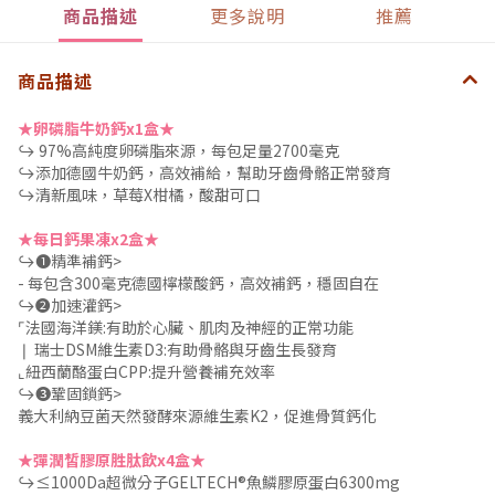
商品描述
更多說明
推薦
商品描述
★卵磷脂牛奶鈣x1盒★
↪︎ 97%高純度卵磷脂來源，每包足量2700毫克
↪︎添加德國牛奶鈣，高效補給，幫助牙齒骨骼正常發育
↪︎清新風味，草莓X柑橘，酸甜可口
★每日鈣果凍x2盒★
↪︎➊精準補鈣>
- 每包含300毫克德國檸檬酸鈣，高效補鈣，穩固自在
↪︎➋加速灌鈣>
⌜法國海洋鎂:有助於心臟、肌肉及神經的正常功能
❘ 瑞士DSM維生素D3:有助骨骼與牙齒生長發育
⌞紐西蘭酪蛋白CPP:提升營養補充效率
↪︎➌鞏固鎖鈣>
義大利納豆菌天然發酵來源維生素K2，促進骨質鈣化
★彈潤皙膠原胜肽飲x4盒★
↪︎≤1000Da超微分子GELTECH®魚鱗膠原蛋白6300mg