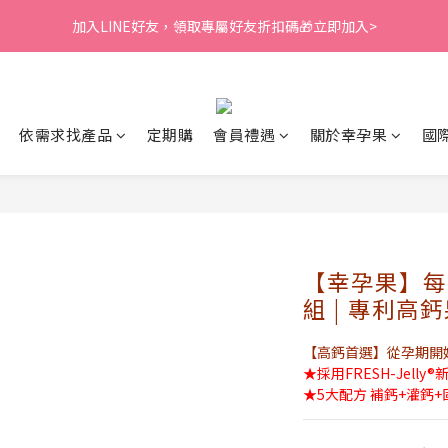
1
1
3
3
5
1
1
9
0
4
3
3
5
5
7
3
3
0
0
:
2
2
:
4
0
:
0
8
加入LINE好友，領取專屬好友折扣碼🎁立即加入>
脂、藻油❤️滿額贈LINE點數
3
下單再贈
2
2
4
4
6
2
2
日
時
分
秒
1
1
3
7
2
1
1
3
3
5
1
1
9
0
0
2
6
1
0
0
:
2
2
:
4
0
:
0
8
脂、藻油❤️滿額贈LINE點數
下單再贈
1
5
日
時
分
秒
0
1
1
3
7
0
4
0
0
2
6
3
依需求找產品
定期購
會員禮遇
關於幸孕果
國
1
5
2
0
4
1
3
0
2
1
0
【幸孕果】每日
組 | 專利高
【高鈣首選】從孕期開
★採用FRESH-Jel
★5大配方 補鈣+灌鈣