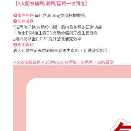
【5大配方補鈣/灌鈣/固鈣一次到位】
➊精準補鈣
每包含300mg德國檸檬酸鈣
➋加速灌鈣
⌜法國海洋鎂:有助於心臟、肌肉及神經的正常功能
❘ 瑞士DSM維生素D3:有助骨骼與牙齒生長發育
⌞紐西蘭酪蛋白CPP:提升營養補充效率
➌鞏固鎖鈣
義大利納豆菌天然發酵來源維生素K2，促進骨質鈣化
✔SGS檢驗合格 ✔100%安心無添加：無色素、無防腐劑