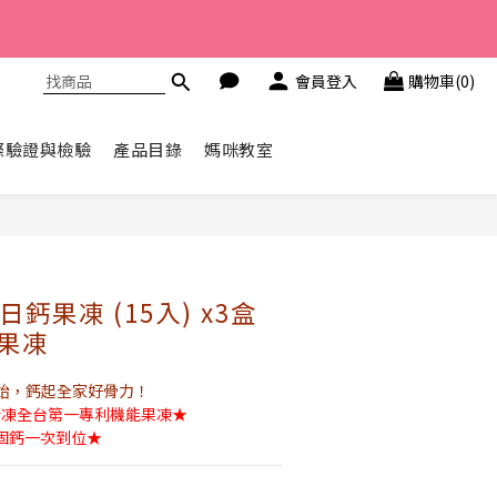
體驗組>
會員登入
購物車(0)
體驗組>
際驗證與檢驗
產品目錄
媽咪教室
立即購買
鈣果凍 (15入) x3盒
鈣果凍
始，鈣起全家好骨力！
ly®新凍全台第一專利機能果凍★
+固鈣一次到位★