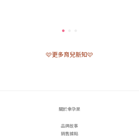
天然益生菌的重要來源之一。當然，若有特殊需求，也可以在
尋求醫師或營養師評估後，考慮是否補充嬰幼兒專用益生
（B
菌。 母乳不只是補營養，也是寶寶補充好菌的重要來源 過去提
株
到母乳，大家最先想到的，通常是蛋白質、脂肪、乳糖，以及
菌
各種維生素和礦物質等營養成分。但實際上母乳中還含有多種
產
與菌叢發展相關的微生物及活性成分，例如雙歧桿菌
寶
（Bifidobacterium）、乳酸桿菌（Lactobacillus），以及母
幼
🩷更多育兒新知🩷
乳寡醣（Human Milk Oligosaccharides, HMO）等，都被認
差
為與寶寶生命早期菌相的建立與發展有關。這意味著，母乳除
環
了提供營養，也可能同時提供寶寶體內菌叢建立的重要條件。
免
真正有趣的問題，在於：母乳中的這些益生菌，究竟是從哪裡
入
來的？而這些問題的答案，都與近年受到廣泛關注的一項假說
的
有關──腸乳軸（Entero-mammary pathway）。 母乳中的
產
好菌，可能就來自媽咪自己 腸乳軸（Entero-mammary
表
關於幸孕果
pathway）是指：媽咪腸道中的部分微生物，可能透過體內循
好
環移動至乳腺，進而出現在母乳中。這個概念也讓近年的母嬰
麼
營養研究開始重新思考：與其只關注「寶寶需不需要補充益生
活性
品牌故事
菌」，或許更重要的是，母體菌相是否也正在參與寶寶生命早
的
銷售據點