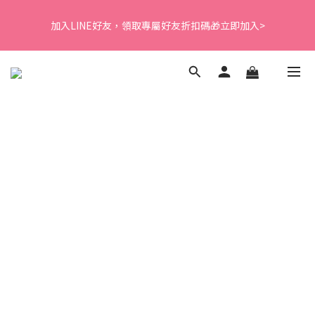
5
5
5
7
5
6
2
2
1
1
1
3
1
8
2
8
D3、卵磷脂、藻油❤️滿額贈LINE點數
4
4
4
6
4
5
1
1
加入LINE好友，領取專屬好友折扣碼🎁立即加入>
0
0
:
0
2
:
0
7
:
1
7
3
3
3
5
3
4
下單再贈體驗組>
0
0
日
時
分
秒
1
6
0
6
2
2
2
4
2
9
3
9
0
5
5
1
1
1
3
1
8
2
8
D3、卵磷脂、藻油❤️滿額贈LINE點數
4
4
0
0
:
0
2
:
0
7
:
1
7
下單再贈體驗組>
3
3
日
時
分
秒
1
6
0
6
2
2
0
5
5
1
1
4
4
0
0
3
3
2
2
1
1
0
0