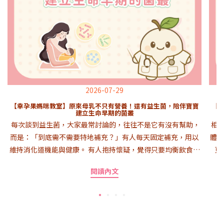
2026-07-29
【幸孕果媽咪教室】原來母乳不只有營養！還有益生菌，陪伴寶寶
【
建立生命早期的菌叢
每次談到益生菌，大家最常討論的，往往不是它有沒有幫助，
相
而是：「到底需不需要特地補充？」有人每天固定補充，用以
體質
維持消化道機能與健康。 有人抱持懷疑，覺得只要均衡飲食就
更
足夠。 也有人相信益生菌有幫助，但認為從天然食物中就能攝
現
閱讀內文
取，不一定需要額外補充。以上這些想法，其實都沒有絕對的
差
對錯，只是身為一位營養師，我更習慣先回到不同生命階段的
案
需求來思考。如果今天討論的是成年人，這些選擇或許都有各
菌
自的理由；但如果今天的主角是一位剛出生的寶寶，問題或許
的