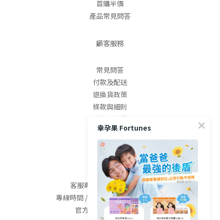
期的菌叢建立。換句話說，寶寶的菌叢發展，並不是從出生才
本
首購半價
開始，而是可能早在懷孕、哺乳，甚至更早的媽咪菌相健康
具
產品常見問答
裡，就已經悄悄展開。 照顧自己的菌叢，也是送給寶寶的一份
鼠
禮物 「如果媽咪肚子裡的菌相組成，真的和母乳菌相有關，那
乳
顧客服務
我可以做些什麼呢？」這或許是許多媽咪看到這裡，最想知道
這
答案的問題。而近年的研究認為，整體的生活型態、飲食品質
原
常見問答
與作息習慣，都可能是影響菌相平衡的重要因素。因此，幸孕
付款及配送
果營養師建議，可以先從以下四個生活習慣開始：① 均衡飲
Pa
退換貨政策
食，提供好菌穩定的養分 每天攝取足夠的蔬菜、水果、全穀雜
統
條款與細則
糧及豆類等富含膳食纖維的食物，有助於提供菌叢所需的養分
菌
防詐騙宣導
（益生元），支持菌叢維持良好的平衡。② 適量攝取發酵食
媽
幸孕果 Fortunes
隱私權條款
品，增加飲食多樣性 優格、優酪乳、味噌、納豆等發酵食品，
1
都能增加飲食中的微生物來源。不過，每種食品的菌種、菌量
平
聯絡我們
及製程不同，並不能直接等同於益生菌產品，同時也要留意糖
分、鈉含量及其他添加成分③ 好好休息，別讓睡眠與壓力影響
3
客服專線 / (04)2568-0800
菌相 除了飲食之外，睡眠不足、長期壓力及作息不規律，也可
Om
專線時間 / 09:00-18:00 (週二~週六)
能影響菌相平衡。尤其懷孕及產後期間，更要適時休息，照顧
官方LINE / @fortunes
好自己的身體。④ 有需要時，與專業人員討論是否補充益生菌
2