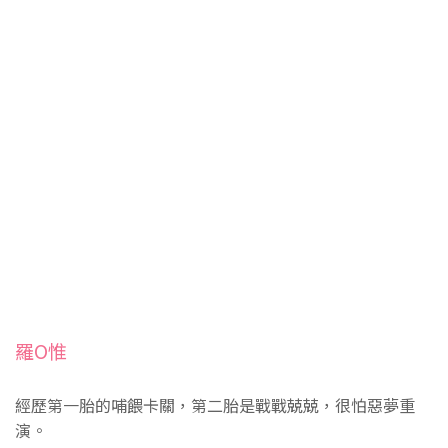
羅O惟
經歷第一胎的哺餵卡關，第二胎是戰戰兢兢，很怕惡夢重
演。