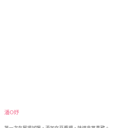
潘O妤
第一次在展場試喝，添加在豆漿裡，味道非常喜歡。