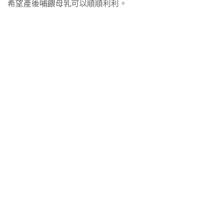
希望產後哺餵母乳可以順順利利。