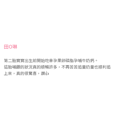
田O琳
第二胎寶寶出生前開始吃幸孕果卵磷脂孕哺牛奶鈣。
這胎哺餵的狀況真的順暢許多，不再苦苦追量奶量也順利追
上來，真的很驚喜，讚👍