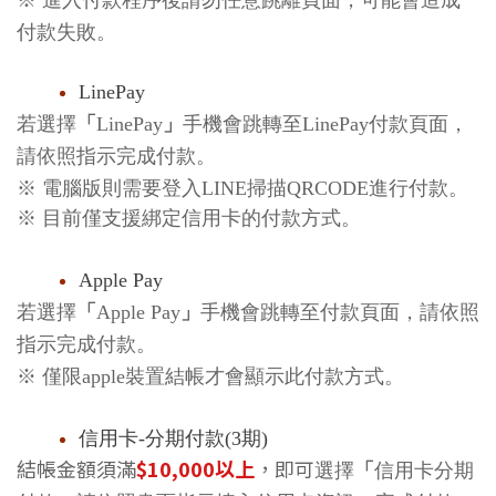
※
進入付款程序後請勿任意跳離頁面，可能會造成
付款失敗
。
LinePay
若
選擇
「
LinePay
」
手機會跳轉至
LinePay
付款頁面，
請依照指示完成付款。
※
電腦版則需要登入
LINE
掃描
QRCODE
進行付款。
※ 目前僅支援綁定信用卡的付款方式。
Apple Pay
若
選擇
「
Apple Pay
」
手機會跳轉至
付款頁面，請依照
指示完成付款。
※ 僅限apple裝置結帳才會顯示此付款方式
。
信用卡-分期付款(3期)
結帳金額須滿
$10,000以上
，即可
選擇
「
信用卡分期