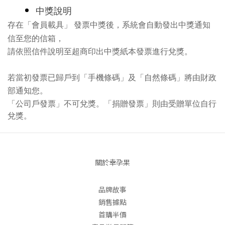
中獎
說明
存在
「會員載具」
發票中獎後，系統會自動發出中獎通知
信至您的信箱
，
請依照信件說明至超商印出中獎紙本發票進行兌獎。
若當初發票已歸戶到
「
手機條碼
」
及
「
自然條碼
」
將由財政
部通知您。
「
公司戶發票
」
不可兌獎。
「
捐贈發票
」
則由受贈單位自行
兌獎。
關於幸孕果
品牌故事
銷售據點
首購半價