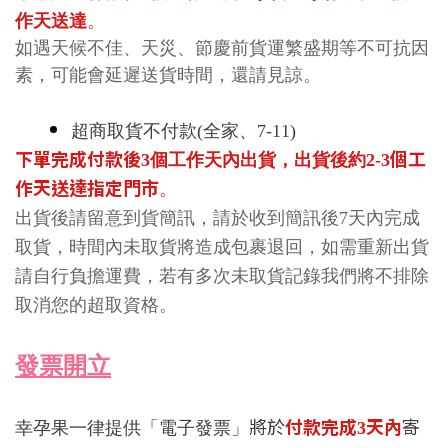
作天送達
。
如遇天候不佳、天災、節慶前貨運繁盛期等不可抗因
素，可能會延遲送貨時間，還請見諒。
超商取貨不付款(
全家、
7-11)
下單完成付款後
個工
3
個工作天內出貨
，
出貨後約
2-3
作天送達指定門市
。
出貨後請留意到貨簡訊，請於收到簡訊後
7
天內完成
取貨，時間內未取貨將造成包裹退回，如需重新出貨
請自行負擔運費，若有多次未取貨記錄我們將不排除
取消
您的
超取資格。
發票開立
將於
付款完成
天內
寄
幸孕果
一律提供「電子發票」
3