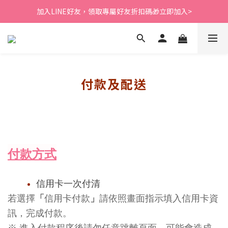
新會員送$200購物金⭐會員消費筆筆回饋1%紅利購物金
加入LINE好友，領取專屬好友折扣碼🎁立即加入>
新會員送$200購物金⭐會員消費筆筆回饋1%紅利購物金
付款及配送
付款
方式
信用卡一次付清
若
選擇
「
信用卡付款
」
請依照
畫面
指示填入信用卡資
訊，完成付款。