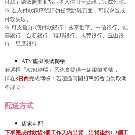
付款
」
請依照
畫面
指示填入信用卡資訊，完成付款。
※
進入付款程序後請勿任意跳離頁面，可能會造成
付款失敗
。
※ 可支援分3期付款銀行：國泰世華、中信銀行、凱
基銀行、台新銀行、聯邦銀行、永豐銀行、玉山銀
行、星展銀行
ATM
虛擬帳號轉帳
若
選擇
「
ATM
轉帳
」
系統會提供一組虛擬帳號，
日內
完成轉帳，若超過時間訂單將會自動取消
請在
3
不成立。
配送方式
店家宅配
下單完成付款後
3
個工作天內出貨，
出貨後約
1-3
個工