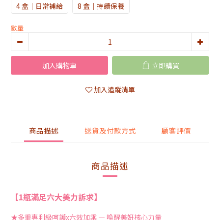
4 盒｜日常補給
8 盒｜持續保養
數量
加入購物車
立即購買
加入追蹤清單
商品描述
送貨及付款方式
顧客評價
商品描述
【1瓶滿足六大美力訴求】
★
多重專利級呵護x六效加乘 — 喚醒美妍核心力量