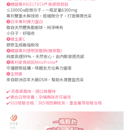
❶
韓國專利
GELTECH®
魚膠原胜肽
≤1000Da超微分子，一瓶足量6300mg
專利雙重水解技術，超細微分子，打造彈潤光采
❷日本
專利彈力蛋白
取自天然鰹魚動脈球，純淨稀有
小分子、好吸收
❸維生素C
膠原生成最強助攻
❹韓國專利透明質酸鈉(玻尿酸)
純度高達99%，天然安心，由內散發透亮感
❺專利麥角硫因MitoPrime®
守護膠原結構，喚醒全方位美力循環
❻生物素
來自歐洲百年大廠DSM，幫助水潤豐盈亮采
✔️
百香果風味、順口無腥味
✔️適合日常保養，孕哺媽咪亦可補充
✔️
SGS檢驗合格：365項西藥檢測、重金屬等檢驗合格