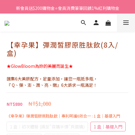
新會員送$200購物金⭐會員消費筆筆回饋1%紅利購物金
新會員送$200購物金⭐會員消費筆筆回饋1%紅利購物金
加入LINE好友，領取專屬好友折扣碼🎁立即加入>
新會員送$200購物金⭐會員消費筆筆回饋1%紅利購物金
【幸孕果】彈潤皙膠原胜肽飲(8入/
盒)
★GlowBloom為妳的美麗而誕生★
匯集6大美妍配方，足量添加，讓您一瓶抵多瓶，
『 Q、彈、澎、潤、亮、嫩』6大訴求一瓶滿足！
NT$1,080
NT$880
《幸孕果》彈潤皙膠原胜肽飲｜專利呵護6效合一
: 1 盒｜基礎入門
1 盒｜初次體驗 (請至"首購半價"頁選購)
1 盒｜基礎入門