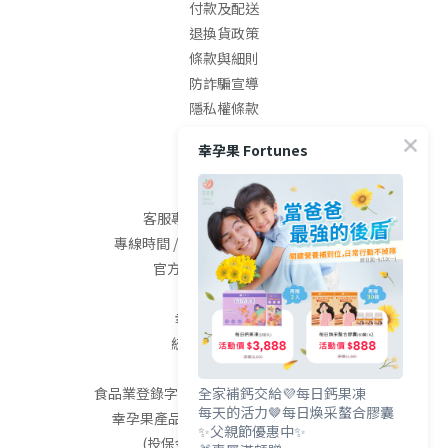
付款及配送
退換貨政策
條款與細則
防詐騙宣導
隱私權條款
幸孕果 Fortunes
聯絡我們
客服專線 / (04)2568-0800
專線時間 / 09:00-18:00 (週二~週六)
官方LINE / @fortunes
幸孕果有限公司
統編：94081477
全家補鈣交給💜每日鈣果凍
食品業登錄字號：B-194081477-00000-9
每天的活力🤎每日煥采螯合膠囊
幸孕果產品已投保五千萬產品責任險
✨父親節優惠中✨
(投保金額不等同理賠金額)